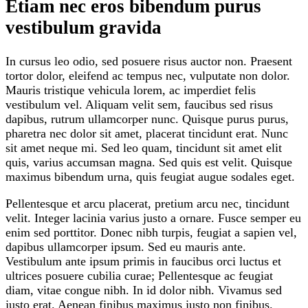
Etiam nec eros bibendum purus
vestibulum gravida
In cursus leo odio, sed posuere risus auctor non. Praesent
tortor dolor, eleifend ac tempus nec, vulputate non dolor.
Mauris tristique vehicula lorem, ac imperdiet felis
vestibulum vel. Aliquam velit sem, faucibus sed risus
dapibus, rutrum ullamcorper nunc. Quisque purus purus,
pharetra nec dolor sit amet, placerat tincidunt erat. Nunc
sit amet neque mi. Sed leo quam, tincidunt sit amet elit
quis, varius accumsan magna. Sed quis est velit. Quisque
maximus bibendum urna, quis feugiat augue sodales eget.
Pellentesque et arcu placerat, pretium arcu nec, tincidunt
velit. Integer lacinia varius justo a ornare. Fusce semper eu
enim sed porttitor. Donec nibh turpis, feugiat a sapien vel,
dapibus ullamcorper ipsum. Sed eu mauris ante.
Vestibulum ante ipsum primis in faucibus orci luctus et
ultrices posuere cubilia curae; Pellentesque ac feugiat
diam, vitae congue nibh. In id dolor nibh. Vivamus sed
justo erat. Aenean finibus maximus justo non finibus.