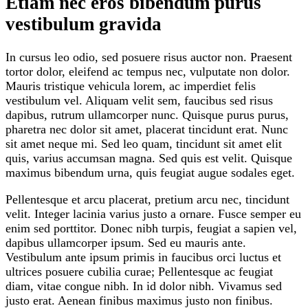
Etiam nec eros bibendum purus
vestibulum gravida
In cursus leo odio, sed posuere risus auctor non. Praesent
tortor dolor, eleifend ac tempus nec, vulputate non dolor.
Mauris tristique vehicula lorem, ac imperdiet felis
vestibulum vel. Aliquam velit sem, faucibus sed risus
dapibus, rutrum ullamcorper nunc. Quisque purus purus,
pharetra nec dolor sit amet, placerat tincidunt erat. Nunc
sit amet neque mi. Sed leo quam, tincidunt sit amet elit
quis, varius accumsan magna. Sed quis est velit. Quisque
maximus bibendum urna, quis feugiat augue sodales eget.
Pellentesque et arcu placerat, pretium arcu nec, tincidunt
velit. Integer lacinia varius justo a ornare. Fusce semper eu
enim sed porttitor. Donec nibh turpis, feugiat a sapien vel,
dapibus ullamcorper ipsum. Sed eu mauris ante.
Vestibulum ante ipsum primis in faucibus orci luctus et
ultrices posuere cubilia curae; Pellentesque ac feugiat
diam, vitae congue nibh. In id dolor nibh. Vivamus sed
justo erat. Aenean finibus maximus justo non finibus.