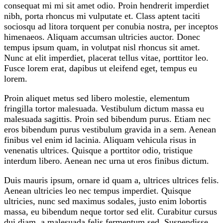
consequat mi mi sit amet odio. Proin hendrerit imperdiet
nibh, porta rhoncus mi vulputate et. Class aptent taciti
sociosqu ad litora torquent per conubia nostra, per inceptos
himenaeos. Aliquam accumsan ultricies auctor. Donec
tempus ipsum quam, in volutpat nisl rhoncus sit amet.
Nunc at elit imperdiet, placerat tellus vitae, porttitor leo.
Fusce lorem erat, dapibus ut eleifend eget, tempus eu
lorem.
Proin aliquet metus sed libero molestie, elementum
fringilla tortor malesuada. Vestibulum dictum massa eu
malesuada sagittis. Proin sed bibendum purus. Etiam nec
eros bibendum purus vestibulum gravida in a sem. Aenean
finibus vel enim id lacinia. Aliquam vehicula risus in
venenatis ultrices. Quisque a porttitor odio, tristique
interdum libero. Aenean nec urna ut eros finibus dictum.
Duis mauris ipsum, ornare id quam a, ultrices ultrices felis.
Aenean ultricies leo nec tempus imperdiet. Quisque
ultricies, nunc sed maximus sodales, justo enim lobortis
massa, eu bibendum neque tortor sed elit. Curabitur cursus
dui diam, a malesuada felis fermentum sed. Suspendisse